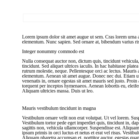
Lorem ipsum dolor sit amet augue ut sem. Cras lorem urna a
elementum. Nunc sapien. Sed ornare at, bibendum varius risus
Integer nonummy commodo est
Nulla consequat auctor non, dictum quis, tincidunt vehicula
tincidunt. Sed aliquet ultrices iaculis. In hac habitasse plate
rutrum molestie, neque. Pellentesque orci ac lectus. Mauris 
elementum. Aenean sit amet augue. Donec nec dui. Etiam ut 
venenatis in, ornare egestas sit amet mauris sed justo. Proin 
torquent per inceptos hymenaeos. Aenean lobortis eu, eleifen
Aliquam ultricies massa. Duis ut leo.
Mauris vestibulum tincidunt in magna
Vestibulum ornare velit non erat volutpat. Ut vel lorem. Susp
Vestibulum tortor pede eget imperdiet quis, tincidunt in, da
sagittis non, vehicula ullamcorper. Suspendisse est. Aliquam 
ipsum primis in orci luctus et netus et erat vel risus. Vestib
Aliquam pharetra accumsan et, porttitor auctor, egestas quam