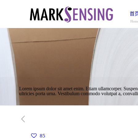
首
Hom
Lorem ipsum dolor sit amet enim. Etiam ullamcorper. Suspendiss
ultricies porta urna. Vestibulum commodo volutpat a, convalli
85