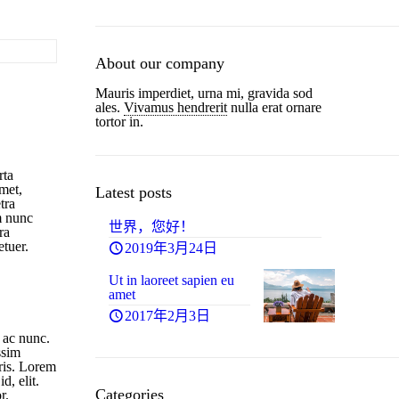
About our company
Mauris imperdiet, urna mi, gravida sod
ales.
Vivamus hendrerit
nulla erat ornare
tortor in.
rta
amet,
Latest posts
tra
m nunc
世界，您好！
ra
1
etuer.
2019年3月24日
Ut in laoreet sapien eu
amet
2017年2月3日
5
r ac nunc.
ssim
uris. Lorem
d, elit.
Categories
r.