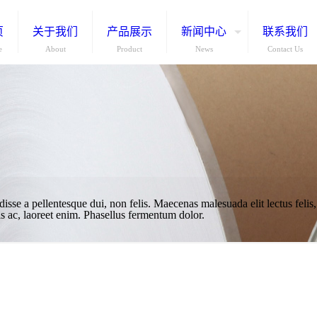
页
关于我们
产品展示
新闻中心
联系我们
e
About
Product
News
Contact Us
e a pellentesque dui, non felis. Maecenas malesuada elit lectus felis, m
s ac, laoreet enim. Phasellus fermentum dolor.