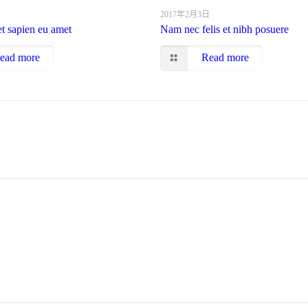
日
2017年2月3日
et sapien eu amet
Nam nec felis et nibh posuere
ead more
Read more