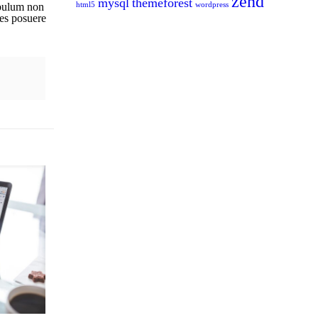
zend
mysql
themeforest
ibulum non
html5
wordpress
ces posuere