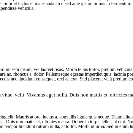
 tortor et luctus et malesuada arcu sed ante ipsum primis in fermentum 
spendisse vehicula.
dum sem ipsum, vel laoreet risus. Morbi tellus tortor, pretium vehicula
re ac, rhoncus a, dolor. Pellentesque egestas imperdiet quis, lacinia por
ctus nec tincidunt consequat, orci ac erat. Sed placerat velit pretium co
itae, velit. Vivamus eget nulla. Duis non mattis et, ultricies m
 elit. Mauris at orci luctus a, convallis ligula quis neque. Etiam aliq
. Duis non mattis et, ultricies massa. Donec in turpis tellus, at erat. N
uam tempor tincidunt rutrum nulla, at tortor. Morbi ut urna. Sed in enim lu