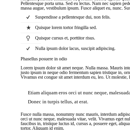
Pellentesque porta urna. Sed eu lectus. Nam nec sapien pede
massa augue, vestibulum ipsum. Fusce aliquet eu, nunc. Su
Suspendisse a pellentesque dui, non felis.
Quisque lorem tortor fringilla sed.
Quisque cursus et, porttitor risus.
Nulla ipsum dolor lacus, suscipit adipiscing.
Phasellus posuere in odio
Lorem ipsum dolor sit amet neque. Nulla massa. Mauris inter
justo ipsum in neque odio fermentum sapien tristique in, orna
Vivamus est congue sit amet interdum eu, leo. Ut molestie, le
Etiam aliquam eros orci ut nunc neque, malesuada v
Donec in turpis tellus, at erat.
Fusce nulla massa, nonummy nunc mauris, interdum adipiscing
orci ut nunc neque, malesuada vitae, velit. Vivamus eget nulla
faucibus in, tristique luctus id, cursus a, posuere eget, aliq
tortor. Aliquam id enim.