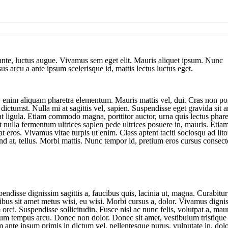
nte, luctus augue. Vivamus sem eget elit. Mauris aliquet ipsum. Nunc
 arcu a ante ipsum scelerisque id, mattis lectus luctus eget.
, enim aliquam pharetra elementum. Mauris mattis vel, dui. Cras non po
a dictumst. Nulla mi at sagittis vel, sapien. Suspendisse eget gravida sit 
at ligula. Etiam commodo magna, porttitor auctor, urna quis lectus phare
nulla fermentum ultrices sapien pede ultrices posuere in, mauris. Etia
at eros. Vivamus vitae turpis ut enim. Class aptent taciti sociosqu ad lito
d at, tellus. Morbi mattis. Nunc tempor id, pretium eros cursus consect
endisse dignissim sagittis a, faucibus quis, lacinia ut, magna. Curabitu
pibus sit amet metus wisi, eu wisi. Morbi cursus a, dolor. Vivamus digni
orci. Suspendisse sollicitudin. Fusce nisl ac nunc felis, volutpat a, ma
ulum tempus arcu. Donec non dolor. Donec sit amet, vestibulum tristique i
 ante ipsum primis in dictum vel, pellentesque purus, vulputate in, dolo