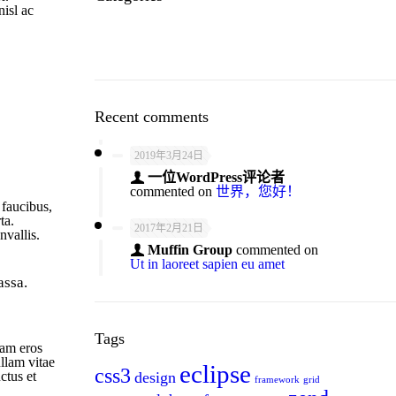
nisl ac
技术资讯
Recent comments
2019年3月24日
一位WordPress评论者
commented on
世界，您好！
 faucibus,
ta.
2017年2月21日
nvallis.
Muffin Group
commented on
Ut in laoreet sapien eu amet
assa.
Tags
uam eros
ullam vitae
eclipse
css3
ctus et
design
framework
grid