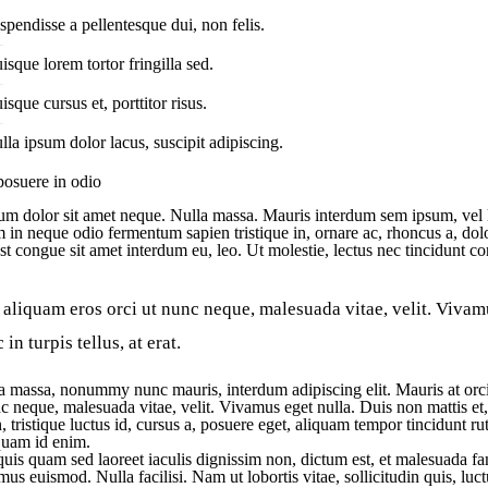
spendisse a pellentesque dui, non felis.
isque lorem tortor fringilla sed.
isque cursus et, porttitor risus.
lla ipsum dolor lacus, suscipit adipiscing.
posuere in odio
m dolor sit amet neque. Nulla massa. Mauris interdum sem ipsum, vel lao
m in neque odio fermentum sapien tristique in, ornare ac, rhoncus a, dolo
t congue sit amet interdum eu, leo. Ut molestie, lectus nec tincidunt cons
aliquam eros orci ut nunc neque, malesuada vitae, velit. Vivamus
in turpis tellus, at erat.
a massa, nonummy nunc mauris, interdum adipiscing elit. Mauris at orci 
c neque, malesuada vitae, velit. Vivamus eget nulla. Duis non mattis et, 
, tristique luctus id, cursus a, posuere eget, aliquam tempor tincidunt ru
iquam id enim.
quis quam sed laoreet iaculis dignissim non, dictum est, et malesuada 
us euismod. Nulla facilisi. Nam ut lobortis vitae, sollicitudin quis, luct