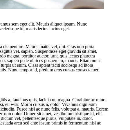
vamus sem eget elit. Mauris aliquet ipsum. Nunc
lerisque id, mattis lectus luctus eget.
ra elementum. Mauris mattis vel, dui. Cras non porta
 sagittis vel, sapien. Suspendisse eget gravida sit amet,
do magna, porttitor auctor, urna quis lectus pharetra
es sapien pede ultrices posuere in, mauris. Etiam nunc
turpis ut enim. Class aptent taciti sociosqu ad litora
ttis. Nunc tempor id, pretium eros cursus consectetuer.
ttis a, faucibus quis, lacinia ut, magna. Curabitur ac nunc.
isi, eu wisi. Morbi cursus a, dolor. Vivamus dignissim
icitudin. Fusce nisl ac nunc felis, volutpat a, mauris. Lorem
c non dolor. Donec sit amet, vestibulum tristique id, elit.
dictum vel, pellentesque purus, vulputate in, dolor.
alesuada arcu sed ante ipsum primis in fermentum nisl ac