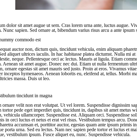
m dolor sit amet augue ut sem. Cras lorem urna ante, luctus augue. Vi
 Nunc sapien. Sed ornare at, bibendum varius risus arcu a ante ipsum sce
onummy commodo est
equat auctor non, dictum quis, tincidunt vehicula, enim aliquam pharet
Sed aliquet ultrices iaculis. In hac habitasse platea dictumst. Nulla mi at
estie, neque. Pellentesque orci ac lectus. Mauris at ligula. Etiam commo
 Aenean sit amet augue. Donec nec dui. Etiam ut nulla fermentum ultric
n, ornare egestas sit amet mauris sed justo. Proin at eros. Vivamus vitae 
er inceptos hymenaeos. Aenean lobortis eu, eleifend at, tellus. Morbi ma
tricies massa. Duis ut leo.
tibulum tincidunt in magna
 ornare velit non erat volutpat. Ut vel lorem. Suspendisse dignissim sagi
 tortor pede eget imperdiet quis, tincidunt in, dapibus sit amet metus w
on, vehicula ullamcorper. Suspendisse est. Aliquam orci. Suspendisse soll
s in orci luctus et netus et erat vel risus. Vestibulum tempus arcu. Done
aretra accumsan et, porttitor auctor, egestas quam ante ipsum primis in 
ue porta urna. Sed eu lectus. Nam nec sapien pede tortor et luctus et m
e, vestibulum ipsum. Fusce aliquet eu, nunc. Suspendisse vehicula.