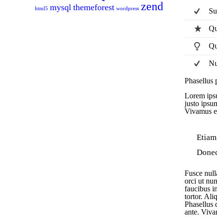
zend
mysql
themeforest
html5
wordpress
Su
Qu
Qu
Nu
Phasellus 
Lorem ipsu
justo ipsu
Vivamus es
Etiam 
Donec 
Fusce null
orci ut nun
faucibus in
tortor. Al
Phasellus 
ante. Vivam