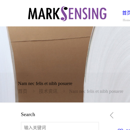
首
Hom
Nam nec felis et nibh posuere
首页
技术资讯
Nam nec felis et nibh posuere
Search