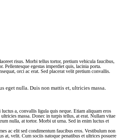
reet risus. Morbi tellus tortor, pretium vehicula faucibus,
r. Pellentesque egestas imperdiet quis, lacinia porta.
equat, orci ac erat. Sed placerat velit pretium convallis.
 eget nulla. Duis non mattis et, ultricies massa.
luctus a, convallis ligula quis neque. Etiam aliquam eros
ultricies massa. Donec in turpis tellus, at erat. Nullam vitae
trum nulla, at tortor. Morbi ut urna. Sed in enim luctus et
fames ac elit sed condimentum faucibus eros. Vestibulum non
us at, velit. Cum sociis natoque penatibus et ultrices posuere