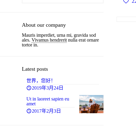
2
About our company
Mauris imperdiet, urna mi, gravida sod
ales.
Vivamus hendrerit
nulla erat ornare
tortor in.
Latest posts
世界，您好！
1
2019年3月24日
Ut in laoreet sapien eu
amet
2017年2月3日
5