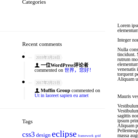
Categories
技术资讯
Lorem ipsu
elementum.
Integer n
Recent comments
Nulla cons
tincidunt. 
2019年3月24日
rutrum mol
elementum.
一位WordPress评论者
venenatis i
commented on
世界，您好！
torquent p
Aliquam ul
2017年2月21日
Muffin Group
commented on
Ut in laoreet sapien eu amet
Mauris ves
Vestibulum
Vestibulum
sagittis n
ipsum primi
Tags
Aliquam ph
Pellentesq
eclipse
css3
design
massa augu
framework
grid