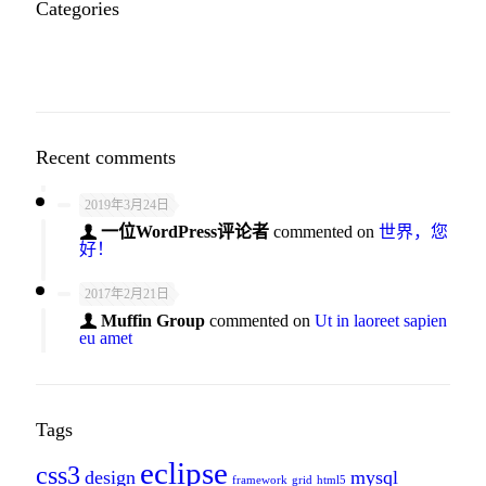
Categories
技术资讯
Recent comments
2019年3月24日
一位WordPress评论者
commented on
世界，您
好！
2017年2月21日
Muffin Group
commented on
Ut in laoreet sapien
eu amet
Tags
eclipse
css3
design
mysql
framework
grid
html5