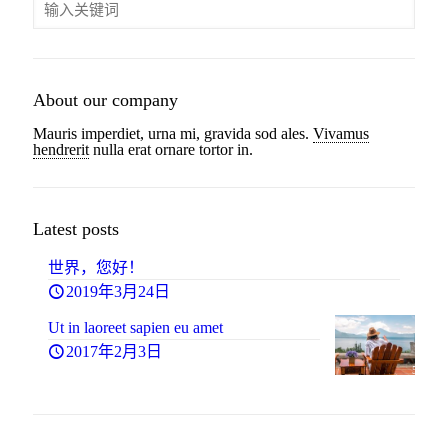
About our company
Mauris imperdiet, urna mi, gravida sod ales.
Vivamus
hendrerit
nulla erat ornare tortor in.
Latest posts
世界，您好！
1
2019年3月24日
Ut in laoreet sapien eu amet
2017年2月3日
5